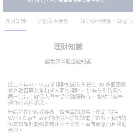
我們相信，人人有權享有基本金融服務。
理財知識
加強普惠金融
建立夥伴關係，實現普
理財知識
讓世界掌握金融知識
近二十年來，Visa 的理財知識計劃已在 30 多個國家
教育數百萬兒童和成人明智理財。 這些計劃皆秉持
同一宗旨：確保人們享受金融服務時， 對於金錢管
理亦有合理認識。
無論是在巴西教導孩子做預算的劇場，還是 FIFA
World Cup™ 冠名的理財基礎知識電子遊戲，我們的
免費知識計劃都會關注本土文化，富有新意而且鼓勵
參與。