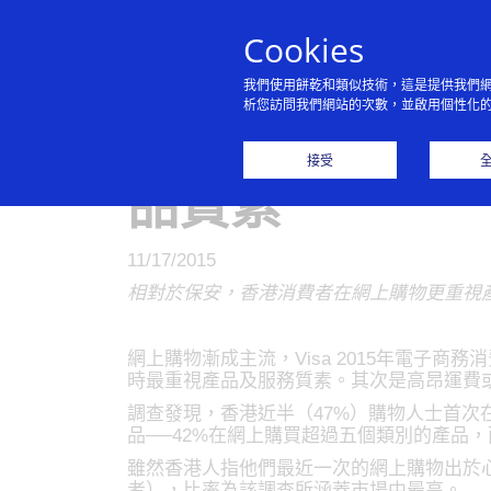
Cookies
我們使用餅乾和類似技術，這是提供我們
析您訪問我們網站的次數，並啟用個性化
Visa 調查
接受
品質素
11/17/2015
相對於保安，香港消費者在網上購物更重視
網上購物漸成主流，Visa 2015年電子商務
時最重視產品及服務質素。其次是高昂運費或
調查發現，香港近半（47%）購物人士首
品──42%在網上購買超過五個類別的產品，
雖然香港人指他們最近一次的網上購物出於
者），比率為該調查所涵蓋市場中最高。