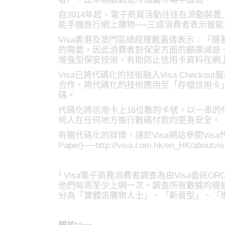
自2014年起，電子商貿活動往往在流動裝
能手機進行網上購物──三成消費者表示智
Visa香港及澳門區總經理戴嘉倩表示：「
的需要，因此消費者對保安方面的顧慮減退。
增強型保安技術，有助防止信用卡資料在網
Visa已將代碼化的技術融入Visa Check
合作，將代碼化的技術應用至「存檔信用卡
碼。
代碼化將信用卡上16位數的卡號，以一串
何人在任何地方進行數碼付款均更為安全。
有關代碼化的詳情，請於Visa網站參閱Visa代碼化白皮書
Paper)──http://visa.com.hk/en_HK/about
1
Visa電子商務消費者調查為由Visa委託ORC
他們每周至少上網一次。調查所有數據均根
分為「實體店購物人士」、「新晉型」、「