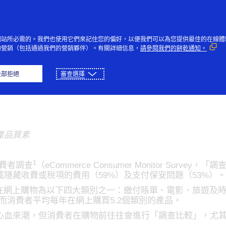
Skip to Content
個人
企業與政府
創新者
社
網站所必需的。我們也使用它們來記住您的偏好，以便我們可以為您提供最佳的在線體
的營銷（包括通過我們的營銷夥伴）。有關詳細信息，
請參閱我們的餅乾通知。
：相對於保安，香港網上
全部拒絕
審查選擇
產品質素
1
消費者調查
（eCommerce Consumer Monitor Sur
隱藏收費或稅項的費用（59%）及支付保安問題（53%）。
次在網上購物為以下四大類別之一：繳付賬單、電影、旅遊及
而消費者平均每年在網上購買5.2個類別的產品。
心血來潮，但消費者在購物前往往會進行「調查比較」，尤其