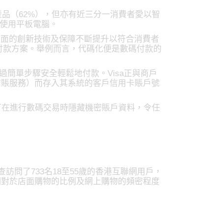
產品（62%），但亦有近三分一消費者愛以智
擇使用平板電腦。
方面的創新技術及保障不斷提升以符合消費者
碼付款方案。舉例而言，代碼化便是數碼付款的
費者透過簡單步驟安全輕鬆地付款。Visa正與商戶
結賬服務）而存入其系統的客戶信用卡賬戶號
可在進行數碼交易時隱藏機密賬戶資料，令任
查。調查訪問了733名18至55歲的香港互聯網用戶，
相對於店面購物的比例及網上購物的頻密程度