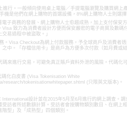
置上進行。一般傾向使用桌上電腦／手提電腦瀏覽及購買網上
能手機是他們在網上購物的首選設備，8%網上購物人士則選
隨著電子商務的發展、網上購物人士愈趨成熟，加上支付保安
Visa 致力為消費者設計方便而保安嚴密的電子商貿及數
上交易過程中被盜取。」
out服務。Visa Checkout為網上付款服務，予全球商戶及消
」之中。「存檔信用卡」是商戶為方便多次付款（如月費或
的代碼來進行交易，可避免真正賬戶資料外泄的風險。代碼化
 (Visa Tokenisation White
visa/research/tokenisationwhitepaper.shtml (只限英文版本)。
 International設計並在2015年5月至6月進行的網上調
據受訪者所述數額計算。受訪者會按購物類別數目、在網上
進階型」及「成熟型」四個類別。