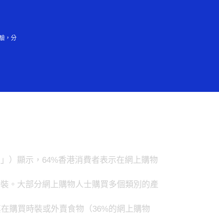
登入／註冊
會大眾
驗，分
購物人士更重視產
vey，「調查」）顯示，64%香港消費者表示在網上購物
時裝。大部分網上購物人士購買多個類別的產
在購買時裝或外賣食物（36%的網上購物