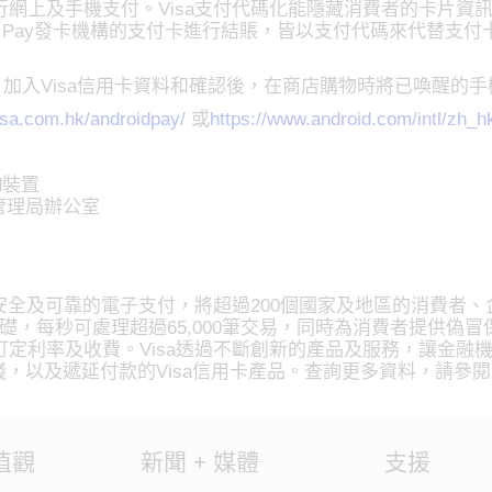
網上及手機支付。Visa支付代碼化能隱藏消費者的卡片資
id Pay發卡機構的支付卡進行結賬，皆以支付代碼來代替
oid Pay，加入Visa信用卡資料和確認後，在商店購物時將已
sa.com.hk/androidpay/
或
https://www.android.com/intl/zh_h
id裝置
務管理局辦公室
安全及可靠的電子支付，將超過200個國家及地區的消費者、
基礎，每秒可處理超過65,000筆交易，同時為消費者提供偽
定利率及收費。Visa透過不斷創新的產品及服務，讓金融
以及遞延付款的Visa信用卡產品。查詢更多資料，請參閱usa.visa
值觀
新聞 + 媒體
支援