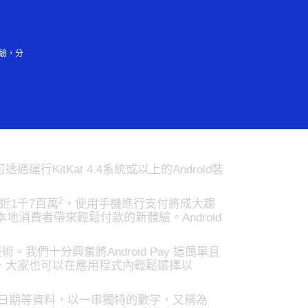
登入／註冊
會大眾
驗，分
KitKat 4.4系統或以上的Android裝
2
近1千7百萬
，使用手機進行支付將成大趨
本地消費者帶來輕鬆付款的新體驗。Android
十分興奮將Android Pay 這簡單且
外，大家也可以在應用程式內輕鬆選擇以
、有效日期等資料，以一串獨特的數字，又稱為