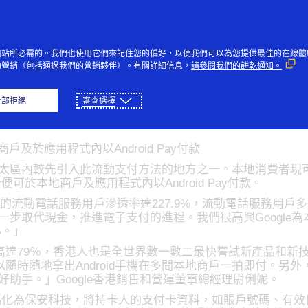
Skip to Content
個人
企業與政府
創新者
社
網站所必需的。我們也使用它們來記住您的偏好，以便我們可以為您提供最佳的在線體
的營銷（包括通過我們的營銷夥伴）。有關詳細信息，
請參閱我們的餅乾通知。
oid Pay在港推出
全部拒絕
審查選擇
商戶及於應用程式內以Android Pay付款
亞太區內較先引入此流動支付方法的地方之一。本地消費者現可透過運行
可於本地商戶及應用程式內以Android Pay付款。
港的流動電話服務用戶滲透率達227.9%，流動電話服務用戶多
可進一步取代現金，推進電子支付的進程。我們很高興Google為
心。」
79％，香港人也是全世界數一數二最快嘗試新產品和新技術。我們
隨時隨地拿出Android手機在多間本地商戶一拍即付。另
你的好助手。」Google香港銷售和營運董事總經理尉俐妮。
isa支付代碼化為保安科技，將持卡人的支付卡資料，如賬戶號碼