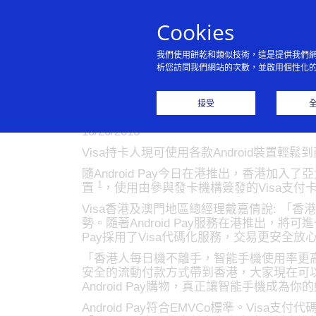
Cookies
我們使用餅乾和類似技術，這是提供我們
析您訪問我們網站的次數，並啟用個性化
Visa歡迎Andr
接受
10/20/2016
Visa持卡人現可使用各款Android裝置輕鬆到
隨Android Pay今日在港推出，香港加入了
1
置
，使用由參與發卡機構簽發的Visa支付卡便
Visa香港及澳門地區總經理戴嘉倩說: 「香
勢。隨著Android Pay服務在港推出，將
Pay採用了Visa代碼化服務，交易更安全放
「香港人每日機不離手，智能手機使用率更高達
安全的流動付款方式帶到香港，大家現在可以
Android Pay購物，真正讓智能手機成為
Android Pay符合EMVCo標準。V