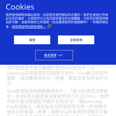
Skip to Content
Cookies
我們使用餅乾和類似技術，這是提供我們網站所必需的。我們也使用它們來
Visa 支持 Samsung Pay
記住您的偏好，以便我們可以為您提供最佳的在線體驗，分析您訪問我們網
站的次數，並啟用個性化的營銷（包括通過我們的營銷夥伴）。有關詳細信
息，
請參閱我們的餅乾通知。
在香港推出
05/25/2017
接受
全部拒絕
Visa代碼化技術服務保障手機支付安全性
審查選擇
Visa宣布支持Samsung Pay於今日在港推出。消費者
可以透過參予發卡機構所發的Visa支付卡，以
Samsung手提裝置於店舖進行支付。Visa廣泛的支付
網絡，為消費者提供另一快捷、簡易及安全的支付方
式。
Visa香港區總經理戴嘉倩表示：「每10名香港消費者
中，近8名表示願意嘗試嶄新的支付方式(78%)。他們
1
亦表示會以智慧型手機作日常支付
。隨Samsung
Pay在港推出，將加強支付的便利性及進一步加速手
機支付的進程。再者，現時Visa在香港非接觸式交易
2