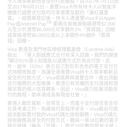
卡人得享嶄新而安全的付款體驗。由2017年7月1日起
至2017年8月31日，滙豐Visa卡所有持卡人以智能手
機進行感應式付款均可享滙豐呈獻的「最紅盛夏
賞」。經簡單登記後，持卡人憑滙豐Visa卡以Apple
TM
Pay或Android Pay
累積合資格簽賬額港幣$2,000
元至少於港幣$6,000元可享額外2%「獎賞錢」回贈
或簽賬港幣$6,000元或以上享額外4%額外「獎賞
錢」回贈。
Visa 香港及澳門地區總經理戴嘉倩（Caroline Ada）
指出：「港人對感應式支付有深入認識，我們的調查
2
顯示81%港人知道能以感應方式於商店付款。此
外，逾半（52%）表示自己對形形色色的電子支付方
式持開放態度。為讓全港滙豐Visa持卡人尊享嶄新且
安全的付款方式，Visa很高興與滙豐合作，推出流動
支付服務的大型推廣。香港已有完備的支付渠道和發
展完善的個人信貸體系。因此，Visa致力拓展流動支
付的進程，助本港成為無現金社會。」
香港人敢於嘗新，效率至上，而電子支付是否安全亦
在其考慮之列。為確保付款程序安全，Visa推出可透
過流動裝置付款的Visa代碼化技術服務。Visa代碼化
技術服務為安全的付款方式，藉由一串16位數的電子
賬戶號碼（稱為「代碼」）取代16位數的原有卡號。