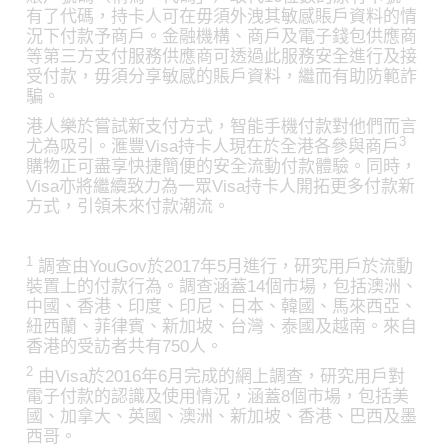
有了代碼，持卡人可在毋須外洩其敏感賬戶資料的情
況下付款予商戶。金融機構、商戶及電子錢包供應商
等第三方支付服務供應商可透過此服務安全進行及接
受付款，毋須分享敏感的賬戶資料，繼而有助防範詐
騙。
港人樂於嘗試新支付方式，智能手機付款對他們而言
3
尤為吸引。滙豐Visa持卡人現在於全港各參與商戶
購物正可盡享快捷簡便的安全流動付款體驗。同時，
Visa亦將繼續致力為一眾Visa持卡人開拓更多付款新
方式，引領未來付款潮流。
1
調查由YouGov於2017年5月進行，研究用戶於流動
裝置上的付款行為。調查涵蓋14個市場，包括澳洲、
中國、香港、印度、印尼、日本、韓國、馬來西亞、
紐西蘭、菲律賓、新加坡、台灣、泰國及越南。來自
香港的受訪者共有750人。
2
由Visa於2016年6月完成的網上調查，研究用戶對
電子付款的認識及使用情況，涵蓋8個市場，包括美
國、加拿大、英國、澳洲、新加坡、香港、巴西及墨
西哥。