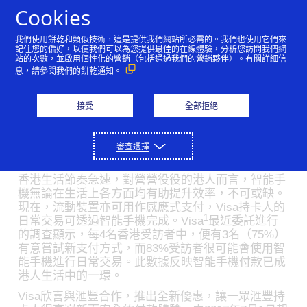
Skip to Content
Cookies
我們使用餅乾和類似技術，這是提供我們網站所必需的。我們也使用它們來
使用流動裝置成為港人的
記住您的偏好，以便我們可以為您提供最佳的在線體驗，分析您訪問我們網
站的次數，並啟用個性化的營銷（包括通過我們的營銷夥伴）。有關詳細信
息，
請參閱我們的餅乾通知。
嶄新支付工具
07/02/2017
接受
全部拒絕
Visa夥拍滙豐為全港滙豐Visa持卡人推出精彩「獎賞
錢」禮遇
審查選擇
香港生活節奏急速，對營營役役的港人而言，智能手
機無論在生活上各方面均有助提升效率，不可或缺。
現在，流動裝置亦可用作感應式支付，Visa持卡人的
1
日常交易可透過智能手機完成。Visa
最近委託進行
的調查顯示，每4名香港受訪者中，便有3名（75%）
有意嘗試新支付方式，而83%受訪者很可能會使用智
能手機進行日常交易。此數據反映智能手機付款已成
港人生活中的一環。
Visa欣喜與滙豐合作，推出全新優惠，讓一眾滙豐持