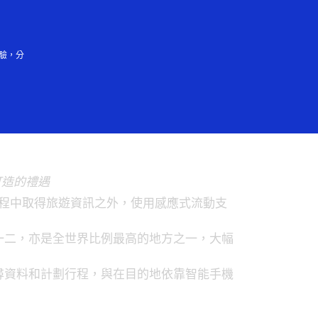
登入／註冊
會大眾
驗，分
不離手
身訂造的禮遇
程中取得旅遊資訊之外，使用感應式流動支
見一二，亦是全世界比例最高的地方之一，大幅
搜尋資料和計劃行程，與在目的地依靠智能手機