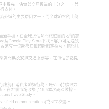
3
亞太地區中最高，佔實體交易數量的十分之一
。與
進行支付。」
列為外遊的主要原因之一，而全球旅客的比例
5
通過手機，在全球15個熱門旅遊目的地
的高
Google Play Store下載。客戶可透過致
旅客就有一位認為在他們計劃旅程時，價格比
訂音樂劇門票及安排交通服務等，在每個節點提
行趨勢和消費者旅遊行為，是Visa持續致力
調查，在27個市場收集了15,500次訪談數據。
TravelStudy。
field communications)或NFC交易。