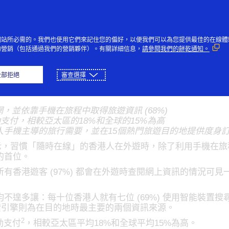
Skip to Content
個人
企業與政府
創新者
社
網站所必需的。我們也使用它們來記住您的偏好，以便我們可以為您提供最佳的在線體
的營銷（包括通過我們的營銷夥伴）。有關詳細信息，
請參閱我們的餅乾通知。
「隨時在線」 外遊時手機
全部拒絕
審查選擇
上網，並依靠手機在旅程中取得旅遊資訊 (68%)
動支付，相較亞太區的18%和全球的15%為高
用程式迎合港人手機主導的旅行需要，並在15個熱門旅遊目的地提供度
示，習慣「隨時在線」的香港人在外遊時，除了利用手機在旅
的首位。
有香港遊客 (97%) 都會在外遊時查閱網上資訊的情況可
不遑多讓：每十位香港人就有七位 (69%) 使用智能裝置
搜索引擎則為在目的地時最主要的兩個資訊來源。
2
動支付
，相較亞太區平均18%和全球平均15%為高。