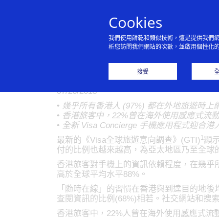
Cookies
我們使用餅乾和類似技術，這是提供我們
析您訪問我們網站的次數，並啟用個性化
Visa: 港人
接受
07/26/2018
• 幾乎所有香港人 (97%) 都在外地旅遊時
• 香港旅客中，22%曾在海外使用感應式流
• 全新 Visa Concierge 手機應
1
最新的《Visa全球旅遊意向調查》(GTI)
顯
付的比例也越來越高，為亞太地區乃至全球
香港旅客對手機上的資訊依賴程度，在幾乎所
高於全球平均水平88%。
「隨時在線」的習慣在香港與到達目的地後均
查閱資訊的比例(68%)相若。社交網站和
香港旅客中，22%人曾在海外使用感應式流