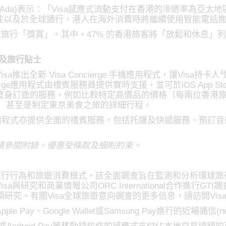
line Ada)表示：「Visa感應式流動支付在香港的滲透率為
全性以及於全球通行，港人在海外消費時將繼續使用智能電話
注旅行「獎賞」。其中，47% 的香港旅客將「放鬆和休息」
禮遇及旅行貼士
4
全新 Visa Concierge 手機應用程式，讓Visa持卡人
ge應用程式由禮賓服務員提供實時支援，並可於iOS App Store及
度身訂造的服務，例如比較特定高價品的價格（每兩位香港
）， 甚至是制定東京美食之旅的詳細行程。
erge應用程式亦提供全面的禮賓服務，包括托運及快遞服務、預
請參閱附錄。優惠受條款及細則約束。
客的旅行行為和旅遊消費模式。該全面調查旨在監測和分析環球旅
研究和商業情報公司ORC International合作進行GTI
究。有關Visa全球旅遊意向調查的更多信息，請訪問Visa.com/
Pay、Google Wallet或Samsung Pay進行的近場通信(near-