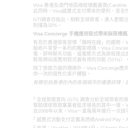
Visa 香港及澳門地區總經理戴嘉倩(Caro
此同時，Visa感應式支付帶來的便利、安
GTI調查亦指出，相較全球旅客，港人更關
則僅為32%。
Visa Concierge 手機應用程式帶來無限
有見於香港旅客習慣「隨時在線」的趨勢，Visa推出
級商戶享受一系列的獨家禮遇。Visa Concier
電、即時聊天功能、或電郵方式為旅程提出
較是網站或應用程式最有用的功能 (51%)
除了旅遊方面的禮遇外，Visa Conci
供一流的個性化客戶體驗。
有關包括香港在內的各個城市的優惠詳情，
1
全球旅遊意向 (GTI) 調查分析全球旅
幫助環球旅遊業業者追求增長的其中一環。Visa與
自2008年以來，Visa一直每兩年進行一次該項研
2
感應式流動支付定義為透過Android Pay、Apple 
3