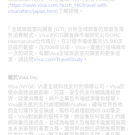
(
https://www.visa.com.hk/zh_HK/travel-with-
visa/offers/japan.html
)了解詳情。
1
全球旅遊意向調查 (GTI) 分析全球旅客的旅遊及海
外消費模式。Visa 的GTI調查與市場研究公司ORC
International合作進行，在27個市場收集共15,500次
訪談的數據。自2008年以來，Visa一直進行這項兩年
一次的研究。有關Visa全球旅遊意向調查的更多信
息，請訪問
Visa.com/TravelStudy
。
關於Visa Inc.
Visa (NYSE: V)是全球科技支付的領導公司。Visa的
使命是透過最創新、可靠、安全的支付網路連結世
界，促使消費者、商戶企業及市場經濟蓬勃發展。
Visa最先進的支付處理網絡VisaNet，確保世界各地
的支付運作安全無虞，每秒可處理超過65,000筆交
易。Visa對創新的堅持不懈，將促進任何裝置上的連
網商業迅速成長，並成為每個人及每個市場實現無現
金未來夢想的重要立基。當世界由類比訊號進展到數
位世代之際，Visa將不斷應用我們的品牌、產品服