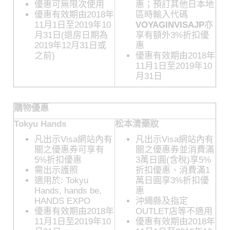
優惠可無限次使用
惠；預訂其他日本地
優惠有效期由2018年
區時輸入代碼
11月1日至2019年10
VOYAGINVISAJP
亦
月31日(退房日期為
享有額外3%折扣優
2019年12月31日或
惠
之前)
優惠有效期由2018年
11月1日至2019年10
月31日
購物優惠
Tokyu Hands
松本清藥妝
凡出示Visa網站內有
凡出示Visa網站內有
關之優惠券可享有
關之優惠券並消費滿
5%折扣優惠
3萬日圓(含稅)享5%
需出示護照
折扣優惠、消費滿1
適用於: Tokyu
萬日圓享3%折扣優
Hands, hands be,
惠
HANDS EXPO
沖繩縣及指定
優惠有效期由2018年
OUTLET店等不適用
11月1日至2019年10
優惠有效期由2018年