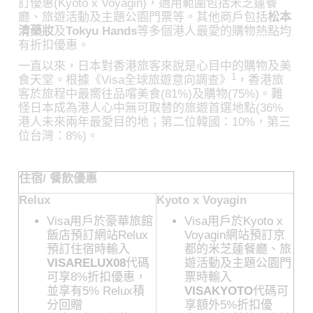
訂優惠(Kyoto x Voyagin)，適用範圍包括米芝蓮餐
廳、旅遊活動及主題公園門票等。其他商戶包括
松本
清藥妝
及
Tokyu Hands
等多個港人最愛的購物熱點均
有折扣優惠。
一直以來，日本對香港旅客來說是心目中的購物及美
1
食天堂。根據《Visa全球旅遊意向調查》
，香港旅
客於旅程中最嚮往品嚐美食(81%)及購物(75%)。難
怪日本成為港人心中無可取替的旅遊首選地點(36%
港人未來兩年最愛目的地；第二位韓國：10%，第三
位台灣：8%)。
住宿/ 餐飲優惠
Relux
Kyoto x Voyagin
Visa用戶於豪華旅館
Visa用戶於Kyoto x
飯店預訂網站Relux
Voyagin網站預訂京
預訂住宿時輸入
都的米芝蓮餐廳、旅
VISARELUX08
代碼
遊活動及主題公園門
可享8%折扣優惠，
票時輸入
並享有5% Relux積
VISAKYOTO
代碼可
分回贈
享額外5%折扣優