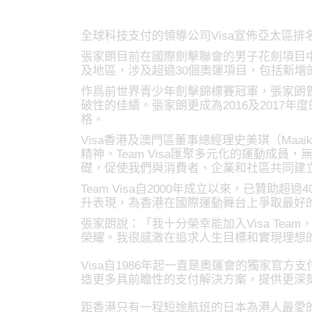
全球科技支付的領導公司Visa宣佈亞太區排名
張家朗目前在國際劍擊聯會的男子花劍項目
及地區，涉及超過30個奧運項目，包括新增
作爲前世界青少年劍擊錦標賽冠軍，張家朗曾
破性的佳績。張家朗更成為2016及2017
格。
Visa香港及澳門區董事總經理史美琪（Maaik
精神。Team Visa匯聚多元化的運動成
礎，促使我們與消費者、企業和社區共同建
Team Visa自2000年成立以來，已贊
升表現，為香港在國際運動舞台上爭取最好
張家朗說：「我十分榮幸能加入Visa Te
榮耀。我很感激在追求人生目標和實現理想的
Visa自1986年起一直是奧運會的獨家官
造更多具前瞻性的支付解決方案，提供更深
距香港只有一程短途航班的日本為港人最愛的