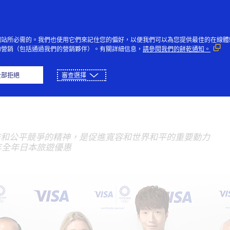
Skip to Content
個人
企業與政府
創新者
社
網站所必需的。我們也使用它們來記住您的偏好，以便我們可以為您提供最佳的在線體
的營銷（包括通過我們的營銷夥伴）。有關詳細信息，
請參閱我們的餅乾通知。
太區排名第一的花劍運動
全部拒絕
審查選擇
團結和公平競爭的精神，是促進寬容和世界和平的重要動力
0年全年日本旅遊優惠