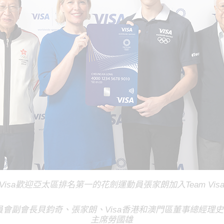
Visa歡迎亞太區排名第一的花劍運動員張家朗加入Team Vis
會長貝鈞奇、張家朗、Visa香港和澳門區董事總經理史美琪（Ma
主席勞國雄