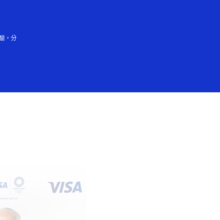
登入／註冊
會大眾
驗，分
員張家朗加入