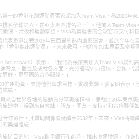
第一的香港花劍運動員張家朗加入Team Visa，為2020
1
中排名全球第六，在亞太地區排名第一
。他加入Team Vi
的衝浪、滑板和運動攀登。Visa為奧運會的全球官方支付科
代表香港出戰2016年巴西里約熱內盧奧運會，並於今年在
年度的「香港傑出運動員」。未來數月，他將參加世界盃及多場
e Steinebach）表示：「我們為張家朗加入Team Visa
員，無論背景、個性及成就各方面，充分體現Visa接納、合作
立更好、更堅固的合作關係。」
助超過400位運動員，支持他們追求目標、實踐夢想。張家朗表示
的成績。
am，與來自世界各地的運動員分享奧運精神，備戰2020年東
旅途中，得到來自教練、隊友、朋友、支持者和合作夥伴如V
方支付合作夥伴，此贊助關係會延續至2032年。未來，Visa
刻的奧運體驗。
旅遊目的地。Visa攜手銀行和商戶，推出奧運禮遇， 亦為持