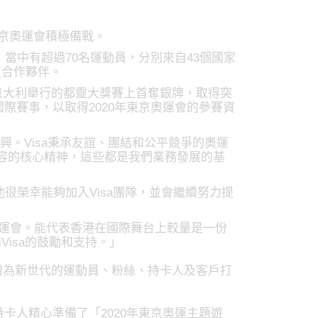
年東京奧運會積極備戰。
sa，當中有超過70名運動員，分別來自43個國家
技合作夥伴。
意大利舉行的都靈大獎賽上首奪銀牌，取得突
國際賽事，以取得2020年東京奧運會的參賽資
感到高興。Visa秉承友誼、團結和公平競爭的奧運
、包容的核心精神，這些都是我們業務發展的基
，他很榮幸能夠加入Visa團隊，並會繼續努力提
京奧運會。能代表香港在國際舞台上較量是一份
isa的鼓勵和支持。」
將繼續為新世代的運動員、粉絲、持卡人及客戶打
卡人精心準備了「2020年東京奧運主題遊