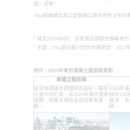
程」攻略。
Visa將繼續為旅日遊客推出更多明年全年的
1
截至2019年9月，張家朗在國際劍擊聯會
2
來源：Visa委托進行的的市場調查，2017
附件 - 2020年東京奧運主題旅遊景點
新國立競技場
由日本建築大師隈研吾設計，運用
2020
大量木材打造，為2020年東京奧運
擁有12
會開、閉幕式場地及田徑賽事場
屋頂，為
館。
築。