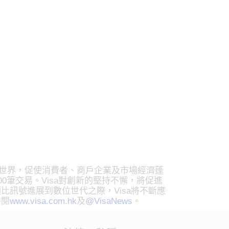
網路連結世界，促使消費者、商戶企業及市場經濟蓬
00筆交易。Visa對創新的堅持不懈，將促進
訊號進展到數位世代之際，Visa將不斷應
參閱
www.visa.com.hk
及
@VisaNews
。