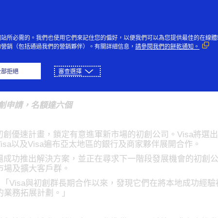
Skip to Content
個人
企業與政府
創新者
社
網站所必需的。我們也使用它們來記住您的偏好，以便我們可以為您提供最佳的在線體
的營銷（包括通過我們的營銷夥伴）。有關詳細信息，
請參閱我們的餅乾通知。
太地區頂尖初創搶佔全球
全部拒絕
審查選擇
初創申請，名額達六個
區初創優速計畫，鎖定有意進軍新市場的初創公司。Visa將
isa以及Visa遍布亞太地區的銀行及商家夥伴展開合作。
成功推出解決方案，並正在尋求下一階段發展機會的初創公司
市場及擴大客戶群。
rk)表示：「Visa與初創群長期合作以來，發現它們在將本地成功
的業務拓展計劃。」