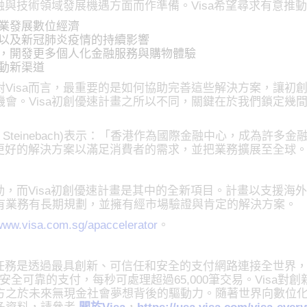
金融與技術領域發展機遇方面而作準備。Visa希望尋求有意推
業發展數位經濟
以及新冠肺炎疫情的持續影響
，開發更多個人化金融服務與購物體驗
動新渠道
Visa而言，最重要的是如何協助完善這些解決方案，讓初
會。Visa初創優速計畫之所以不同，關鍵在於我們鎖定幾
ke Steinebach)表示：「香港作為國際金融中心，成為
造更好的解決方案以滿足消費者的需求，並把業務擴展至全球
舉動，而Visa初創優速計畫是其中的全新項目。計畫以支援海
有業務有長期規劃，並擁有經市場驗證與肯定的解決方案。
/www.visa.com.sg/apaccelerator
。
的任務是透過最具創新、可信任和安全的支付網路連接全世界
供安全可靠的支付，每秒可處理超過65,000筆交易。Vis
之於未來無現金社會夢想背後的驅動力。隨著世界向數位化轉