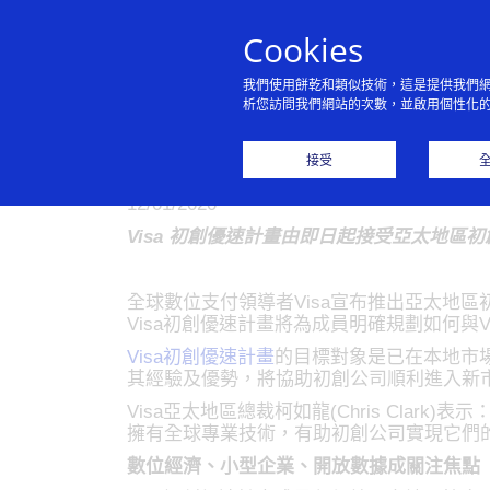
Cookies
我們使用餅乾和類似技術，這是提供我們
析您訪問我們網站的次數，並啟用個性化
Visa邀請亞
接受
12/01/2020
Visa 初創優速計畫由即日起接受亞太地區
全球數位支付領導者Visa宣布推出亞太地
Visa初創優速計畫將為成員明確規劃如何與V
Visa初創優速計畫
的目標對象是已在本地市場
其經驗及優勢，將協助初創公司順利進入新
Visa亞太地區總裁柯如龍(Chris Cla
擁有全球專業技術，有助初創公司實現它們
數位經濟、小型企業、開放數據成關注焦點