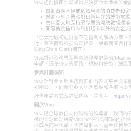
Visa初創優速計畫成員必須就亞太地區於
幫助資源不足或依賴現金的消費者和企
幫助小型企業應對日新月異的技術需求
善用亞太地區持續發展的開放數據環境
開發傳統信用卡和扣賬卡以外的資金流
「亞太地區初創群並不乏優秀的解決方案。對
行、零售商或科技公司提案，爭取商業合作機
如龍(Chris Clark)補充。
Visa香港及澳門區董事總經理史美琪(Maai
申請，憑藉Visa的網路、規模和技術，創
參與計劃須知
Visa針對亞太地區初創群推出各式平台與
初創公司，同時對亞太地區發展和區域內既
計畫申請方式及詳細內容，請參考：
https:/
關於Visa
Visa是全球數位支付領域的領導者，我們
進的全球處理網路VisaNet在全球範圍內提
速成長的催化劑，也是每個人、甚至任何地方