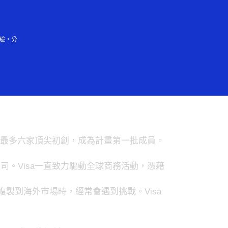
登入／註冊
會大眾
驗，分
商機
選出最多六家頂尖初創，成為計畫第一批成員。
。Visa一直致力驅動全球商務活動，憑藉
經驗複製到海外市場時，經常會遇到挑戰。Visa