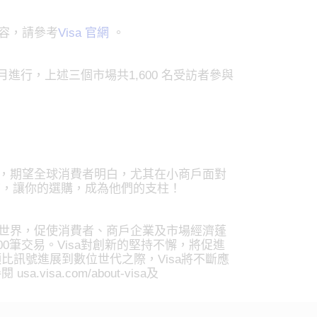
內容，請參考
Visa 官網
。
月進行，上述三個市場共1,600 名受訪者參與
計劃，期望全球消費者明白，尤其在小商戶面對
店，讓你的選購，成為他們的支柱！
網路連結世界，促使消費者、商戶企業及市場經濟蓬
00筆交易。Visa對創新的堅持不懈，將促進
訊號進展到數位世代之際，Visa將不斷應
a.com/about-visa及