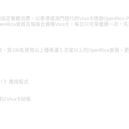
的指定餐廳消費，以香港或澳門發行的Visa卡透過OpenRice
enRice會員及每張合資格Visa卡，每日只可享優惠一次，
y 付款，首100名使用以上優惠滿５次或以上的OpenRice會員，更
飯喇！》應用程式
以Visa卡結帳
。