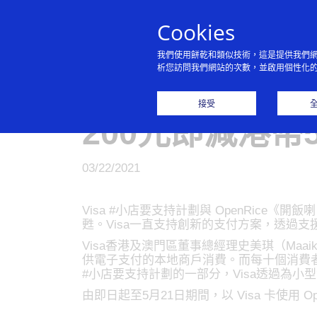
Cookies
我們使用餅乾和類似技術，這是提供我們
析您訪問我們網站的次數，並啟用個性化
Visa x Ope
接受
200元即減港幣
03/22/2021
Visa #小店要支持計劃與 OpenRic
甦。Visa一直支持創新的支付方案，透過支援
Visa香港及澳門區董事總經理史美琪（Maaike 
供電子支付的本地商戶消費。而每十個消費者
#小店要支持計劃的一部分，Visa透過為
由即日起至5月21日期間，以 Visa 卡使用 Ope