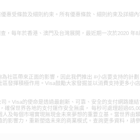
上推廣優惠受條款及細則約束。所有優惠條款、細則約束及詳細
調查，每年於香港、澳門及台灣展開，最近期一次於2020 年8
，能夠為社區帶來正面的影響，因此我們推出 #小店要支持的
區發揮積極作用。Visa鼓勵大家發掘並以消費支持更多小
技支付的領導公司。Visa的使命是透過最創新、可靠、安全的支付
Net，確保世界各地的支付運作安全無虞， 每秒可處理超過65,0
人及每個市場實現無現金未來夢想的重要立基。當世界由類比
力，重新塑造未來的商業模式。查詢更多資料，請參閱 usa.vis