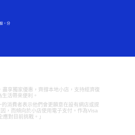
登入／註冊
會大眾
驗，分
兼享美食 消費滿港幣
店之餘，盡享獨家優惠，齊撐本地小店，支持經濟復
，為生活帶來便利。
一的消費者表示他們會更願意在設有網店或提
，而傾向於小店使用電子支付。作為Visa
企應對目前挑戰。」