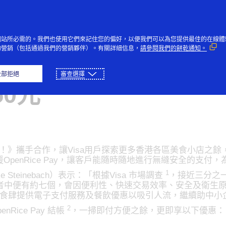
Skip to Content
個人
企業與政府
創新者
社
網站所必需的。我們也使用它們來記住您的偏好，以便我們可以為您提供最佳的在線體
的營銷（包括通過我們的營銷夥伴）。有關詳細信息，
請參閱我們的餅乾通知。
nRice Pay支持小店
全部拒絕
審查選擇
50元
e《開飯喇！》攜手合作，讓Visa用戶探索更多香港各區美食小
OpenRice Pay，讓客戶能隨時隨地進行無縫安全的支付
1
Steinebach）表示：「根據Visa 市場調查
，接近三分之
中便有約七個，會因便利性、快速交易效率、安全及衛生原因
小型食肆提供電子支付服務及餐飲優惠以吸引人流，繼續助中小
2
nRice Pay 結帳
，一掃即付方便之餘，更即享以下優惠：