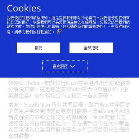
Skip to Content
Cookies
我們使用餅乾和類似技術，這是提供我們網站所必需的。我們也使用它們來
富友支付、Visa和Nium攜
記住您的偏好，以便我們可以為您提供最佳的在線體驗，分析您訪問我們網
站的次數，並啟用個性化的營銷（包括通過我們的營銷夥伴）。有關詳細信
息，
請參閱我們的餅乾通知。
手推出 全球商務支付解決
方案
接受
全部拒絕
07/19/2021
審查選擇
富友支付（以下簡稱「富友」）近日與全球科技支付
領導公司Visa、開放銀行Nium在香港推出全球商務支
付解決方案。這是繼富友與Visa在大中華區B2B（企
業對企業）支付領域合作之後另一重大突破。
富友、Visa和Nium皆有共同目標，致力為大中華區的
企業用戶帶來更佳的商務支付體驗。憑藉Visa強大的
商務解決方案和全球支付結算網路、Nium的發卡支
援和富友的技術服務能力，三方攜手合作在大中華區
以至全球為企業用戶提供安全支付工具並帶來流暢的
支付體驗。