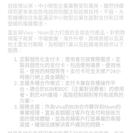
自疫情以來，中小微型企業業務受到重挫，雖然持續
得到更多來自各地政府的關注和政策扶持，不過，大
型機構往往未能滿足中小微型企業在面對支付和日常
營運的複雜需求。
富友與Visa、Nium全力打造的全球支付產品，針對跨
境電子商貿、市場推廣、海外升學、跨境旅遊以及其
他主要支付範疇，為相關行業以及拓展場景提供以下
服務：
定製個性化支付卡：使用者可按實際需求，定
製具個性化的支付卡，包括使用場景、使用地
區、使用的時間等等。支付卡可全天候7*24小
時進行網上資金調配。
支援多種合作模式：支付卡兼容各種操作平
台，適合於B2B和B2C（企業對消費者）的使用
者。對於API連接、風險控制規則等均有成熟的
方案。
服務支援：作為Visa的B2B合作夥伴和Nium的
專案經理，富友長期關注客戶在支付和技術方
面的使用體驗，並為各類客戶打造專屬的客服
渠道，確保迅速解決客戶遇到的問題。