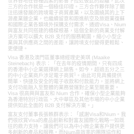
世界各地在各種因素的影響下拉近彼此的距離，此次
三方的合作就是一個極佳印證。三方合作夥伴除了關
注迅速發展的跨境電子商貿產業，以及圍繞其的上下
游產業鏈企業，也繼續留意和跟進航空及旅遊業復蘇
和國際企業各類境外採購支付需求。通過Visa、Nium
與富友共同搭建的橋樑根基，這個全新的商業支付解
決方案可以擴大 B2B 支付的服務範圍，縮小小型企
業與其供應商之間的差距，讓跨境支付變得更輕鬆、
更便捷。
Visa 香港及澳門區董事總經理史美琪 (Maaike
Steinebach) 表示：「在去年的疫情期間，只有四成
的香港中小企業選擇網上銷售。如今，超過五分之三
1
的中小企業商戶涉足電子商貿
。由此可見具備提供
簡單、快捷及安全的電子收款和付款能力，並將網上
支付功能融入至整體的業務營運對企業至關重要。
Visa 很高興與富友和 Nium 合作，確保小型企業能夠
為香港特別行政區、大中華區及其他市場的中小企業
提供如此全面的 B2B 支付解決方案。」
富友支付董事長張軼群表示：「感謝Visa和Nium。我
們很欣賞Visa的產品創新和對富友國際化戰略一如既
往的鼎力支持，讓我們可以為中小微企業客戶提供更
多創新的產品和服務。而Nium高效率的團隊協作和