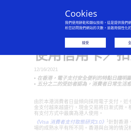
Cookies
我們使用餅乾和類似技術，這是提供我們
析您訪問我們網站的次數，並啟用個性化
Visa 調查：
接受
使用信用卡／扣
12/16/2021
• 在香港，電子支付安全便利的特點日趨明顯
• 五分之二的受訪者認為，消費者日常生活
由於本港消費者日益傾向採用電子支付，近七
金支付越來越盛行，現金交易將日漸式微。根
有支付方式中最廣為港人使用。
1
《Visa 消費者支付取態研究3.0》
針對香港
場的成熟水平有所不同。香港與台灣的情況相