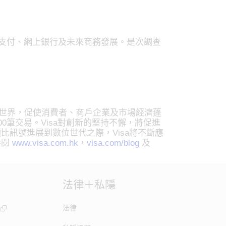
子支付、網上銀行及未來商務發展。是次調查
網路連結世界，促使消費者、商戶企業及市場經濟蓬
00筆交易。Visa對創新的堅持不懈，將促進
訊號進展到數位世代之際，Visa將不斷應
參閱
www.visa.com.hk
，
visa.com/blog
及
法律＋私隱
法律