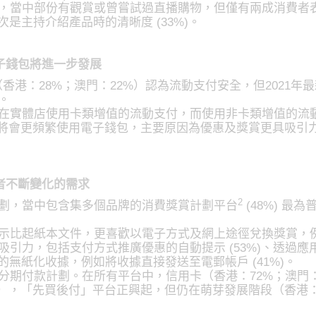
，當中部份有觀賞或曾嘗試過直播購物，但僅有兩成消費者表
次是主持介紹產品時的清晰度 (33%)。
子錢包將進一步發展
（香港：28%；澳門：22%）認為流動支付安全，但2021
。
在實體店使用卡類增值的流動支付，而使用非卡類增值的流
個月內將會更頻繁使用電子錢包，主要原因為優惠及獎賞更具吸引力 (
者不斷變化的需求
2
劃，當中包含集多個品牌的消費獎賞計劃平台
(48%) 最
示比起紙本文件，更喜歡以電子方式及網上途徑兌換獎賞，
引力，包括支付方式推廣優惠的自動提示 (53%)、透過應用
易的無紙化收據，例如將收據直接發送至電郵帳戶 (41%)。
分期付款計劃。在所有平台中，信用卡（香港：72%；澳門：
%），「先買後付」平台正興起，但仍在萌芽發展階段（香港：