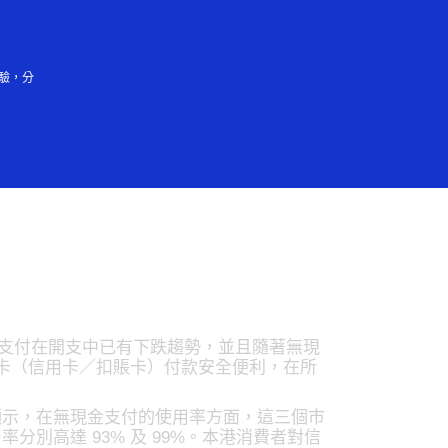
登入／註冊
會大眾
驗，分
 九成受訪港人曾
金支付在開支中已有下跌趨勢，並且隨著無現
付卡（信用卡／扣賬卡）付款安全便利，在所
顯示，在無現金支付的使用率方面，這三個市
別高達 93% 及 99%。本港消費者對信