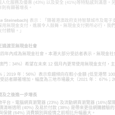
)、個人化服務及優惠 (43%) 以及安全 (41%)等特點感到
年則有顯著增長。
Steinebach)
表示：「隨著港澳政府支持智慧城市及電子
採用無現金支付，進展令人鼓舞。無現金支付勢所必行，我
支付體驗。」
正過渡至無現金社會
未來四年內成為無現金社會。本港大部分受訪者表示，無現金
門：34%）希望在未來 12 個月內更常使用無現金支付，主
6%；2019 年：56%）表示愈趨傾向在較小金額 (低至港幣 
受訪者顯著增加，幅度為三地市場最大（2021 年： 67%；20
間及之後進一步增長
平台，電腦網頁瀏覽器 (23%) 及流動網頁瀏覽器 (16%)緊
價清晰透明 (40%) 及易於付款 (38%) 是帶來更佳網購體驗
健康與保健 (64%) 消費類別與疫情之前相比升幅最大。