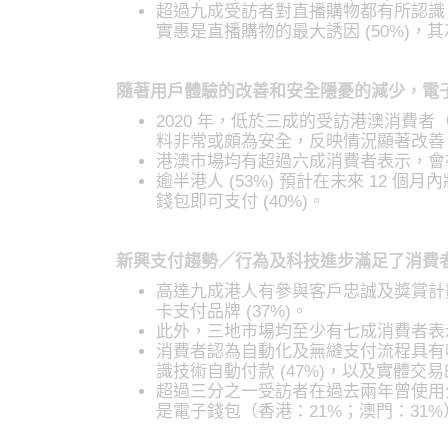
超過九成受訪者對直播購物都有所認識
實惠是直播購物的最大誘因 (50%)，其
隨著用戶體驗的改善和安全隱憂的減少，電
2020 年，低於三成的受訪港澳消費者
料非常或頗為安全，反映情況顯著改善
港澳市場均有超過六成消費者表示，會
逾半港人 (53%) 預計在未來 12 
錢包即可支付 (40%)。
新興支付趨勢／行為及科技進步滿足了消費
高達九成港人有參與客戶忠誠及獎賞計
卡支付品牌 (37%)。
此外，三地市場均至少有七成消費者表
消費者認為自動化及無縫支付流程具有吸
識技術自動付款 (47%)，以及實體交
超過三分之一受訪者在過去兩年曾使用
是電子錢包（香港：21%；澳門：31