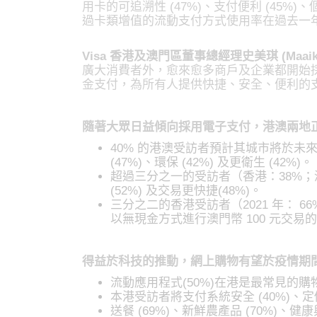
用卡的可追溯性 (47%)、支付便利 (45%
過卡類增值的流動支付方式使用率在過去一
Visa 香港及澳門區董事總經理史美琪 (Maaike 
廣大消費者外，愈來愈多商戶及企業都開始
金支付，為所有人提供快捷、安全、便利的
隨著大眾日益傾向採用電子支付，港澳兩地
40% 的港澳受訪者預計其城市將於
(47%)、環保 (42%) 及更衛生 (42%)。
超過三分之一的受訪者（香港：38%；澳
(52%) 及交易更快捷(48%)。
三分之二的香港受訪者（2021 年： 6
以無現金方式進行澳門幣 100 元交易的
得益於科技的推動，網上購物有望於疫情期
流動應用程式(50%)在港是最常見的購物
本港受訪者將支付系統安全 (40%)、定
送餐 (69%)、新鮮農產品 (70%)、