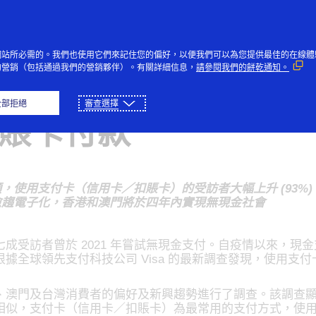
Skip to Content
個人
企業與政府
創新者
社
網站所必需的。我們也使用它們來記住您的偏好，以便我們可以為您提供最佳的在線體
的營銷（包括通過我們的營銷夥伴）。有關詳細信息，
請參閱我們的餅乾通知。
疫情加速無現金支付發展
全部拒絕
審查選擇
賬卡付款
，使用支付卡（信用卡／扣賬卡）的受訪者大幅上升 (93%)
愈趨電子化，香港和澳門將於四年內實現無現金社會
成受訪者曾於 2021 年嘗試無現金支付。自疫情以來，現
據全球領先支付科技公司 Visa 的最新調查發現，使用支
、澳門及台灣消費者的偏好及新興趨勢進行了調查。該調查
似，支付卡（信用卡／扣賬卡）為最常用的支付方式，使用率分