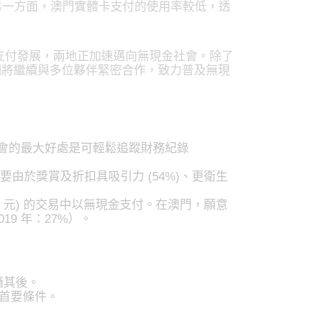
滿意。另一方面，澳門實體卡支付的使用率較低，透
支付發展，兩地正加速邁向無現金社會。除了
們將繼續與多位夥伴緊密合作，致力普及無現
社會的最大好處是可輕鬆追蹤財務紀錄
要由於獎賞及折扣具吸引力 (54%)、更衛生
100 元) 的交易中以無現金支付。在澳門，願意
19 年：27%）。
隨其後。
的首要條件。