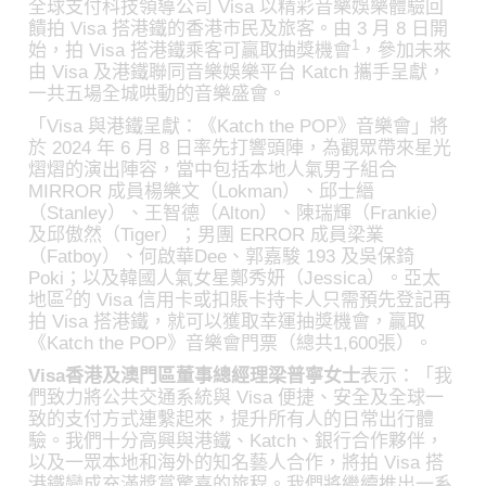
全球支付科技領導公司 Visa 以精彩音樂娛樂體驗回
饋拍 Visa 搭港鐵的香港市民及旅客。由 3 月 8 日開
1
始，拍 Visa 搭港鐵乘客可贏取抽獎機會
，參加未來
由 Visa 及港鐵聯同音樂娛樂平台 Katch 攜手呈獻，
一共五場全城哄動的音樂盛會。
「Visa 與港鐵呈獻：《Katch the POP》音樂會」將
於 2024 年 6 月 8 日率先打響頭陣，為觀眾帶來星光
熠熠的演出陣容，當中包括本地人氣男子組合
MIRROR 成員楊樂文（Lokman）、邱士縉
（Stanley）、王智德（Alton）、陳瑞輝（Frankie）
及邱傲然（Tiger）；男團 ERROR 成員梁業
（Fatboy）、何啟華Dee、郭嘉駿 193 及吳保錡
Poki；以及韓國人氣女星鄭秀妍（Jessica）。亞太
2
地區
的 Visa 信用卡或扣賬卡持卡人只需預先登記再
拍 Visa 搭港鐵，就可以獲取幸運抽獎機會，贏取
《Katch the POP》音樂會門票（總共1,600張）。
Visa香港及澳門區董事總經理梁普寧女士
表示：「我
們致力將公共交通系統與 Visa 便捷、安全及全球一
致的支付方式連繫起來，提升所有人的日常出行體
驗。我們十分高興與港鐵、Katch、銀行合作夥伴，
以及一眾本地和海外的知名藝人合作，將拍 Visa 搭
港鐵變成充滿獎賞驚喜的旅程。我們將繼續推出一系