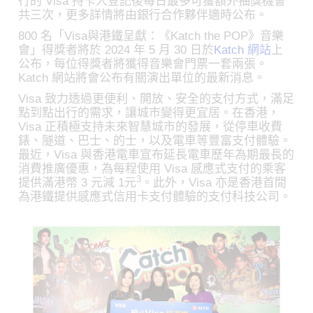
行的 Visa 持卡人登記後每日最多可獲額外抽獎機會
共三次，更多詳情將由銀行合作夥伴適時公布。
800 名「Visa與港鐵呈獻：《Katch the POP》音樂
會」得獎者將於 2024 年 5 月 30 日於
Katch 網站
上
公布，每位得獎者將獲得音樂會門票一套兩張。
Katch 網站將會公布有關演出單位的最新消息。
Visa 致力透過更便利、開放、安全的支付方式，滿足
點到點出行的需求，讓城市變得更宜居。在香港，
Visa 正積極支持未來智慧城市的發展，從停車收費
錶、隧道、巴士、的士，以及電車等豐富支付體驗。
最近，Visa 與香港電車宣布延長電車歷年為期最長的
消費推廣優惠，為每程使用 Visa 感應式支付的乘客
3
提供滿港幣 3 元減 1元
。此外，Visa 亦是香港首間
為港鐵提供感應式信用卡支付體驗的支付科技公司。