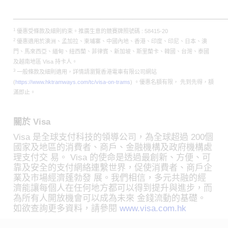
______________________________________________
1
優惠受條款及細則約束。推廣生意的競賽牌照號碼 : 58415-20
2
優惠適用於澳洲、孟加拉、柬埔寨、中國內地、香港、印度、印尼、日本、澳
門、馬來西亞、緬甸、紐西蘭、菲律賓、新加坡、斯里蘭卡、韓國、台灣、泰國
及越南地區 Visa 持卡人。
3
一般條款及細則適用，詳情請瀏覽香港電車有限公司網站
(
https://www.hktramways.com/tc/visa-on-trams
) 。優惠名額有限， 先到先得，額
滿即止。
關於 Visa
Visa 是全球支付科技的領導公司，為全球超過 200個
國家及地區的消費者、商戶、金融機構及政府機構處
理支付交 易。 Visa 的使命是透過最創新、方便、可
靠及安全的支付網絡連繫世界，促使消費者、商戶企
業及市場經濟蓬勃發 展。我們相信，多元共融的經
濟能讓每個人在任何地方都可以得到提升與進步，而
為所有人開放機會可以成為未來 金錢流動的基礎。
如欲查詢更多資料，請參閱
www.visa.com.hk