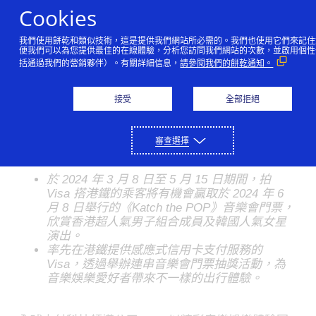
Skip to Content
Cookies
我們使用餅乾和類似技術，這是提供我們網站所必需的。我們也使用它們來記住
拍Visa搭港鐵可贏取全城
便我們可以為您提供最佳的在線體驗，分析您訪問我們網站的次數，並啟用個性
括通過我們的營銷夥伴）。有關詳細信息，
請參閱我們的餅乾通知。
矚目音樂會門票
香港人氣男子組合、知名
接受
全部拒絕
韓星打響頭炮
審查選擇
03/08/2024
於 2024 年 3 月 8 日至 5 月 15 日期間，拍
Visa 搭港鐵的乘客將有機會贏取於 2024 年 6
月 8 日舉行的《Katch the POP》音樂會門票，
欣賞香港超人氣男子組合成員及韓國人氣女星
演出。
率先在港鐵提供感應式信用卡支付服務的
Visa，透過舉辦連串音樂會門票抽獎活動，為
音樂娛樂愛好者帶來不一樣的出行體驗。