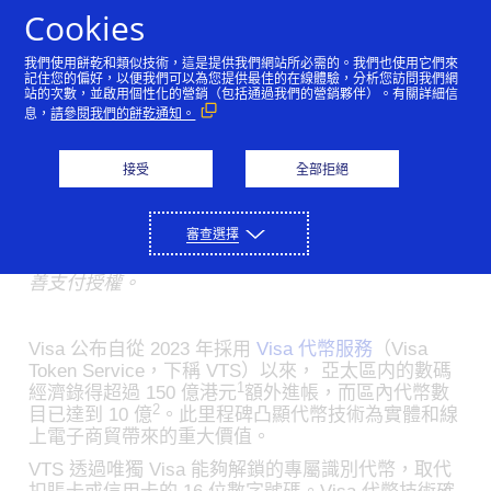
Skip to Content
Cookies
我們使用餅乾和類似技術，這是提供我們網站所必需的。我們也使用它們來
Visa 代幣化技術為亞太區
記住您的偏好，以便我們可以為您提供最佳的在線體驗，分析您訪問我們網
站的次數，並啟用個性化的營銷（包括通過我們的營銷夥伴）。有關詳細信
息，
請參閱我們的餅乾通知。
電子商貿帶來超過 150 億
港元額外進帳
接受
全部拒絕
04/05/2024
審查選擇
隨著電子交易日漸普及， Visa 代幣服務除了可為消
費者帶來更流暢的付款體驗、更可降低詐騙風險及改
善支付授權。
Visa 公布自從 2023 年採用
Visa 代幣服務
（Visa
Token Service，下稱 VTS）以來， 亞太區内的數碼
1
經濟錄得超過 150 億港元
額外進帳，而區內代幣數
2
目已達到 10 億
。此里程碑凸顯代幣技術為實體和線
上電子商貿帶來的重大價值。
VTS 透過唯獨 Visa 能夠解鎖的專屬識別代幣，取代