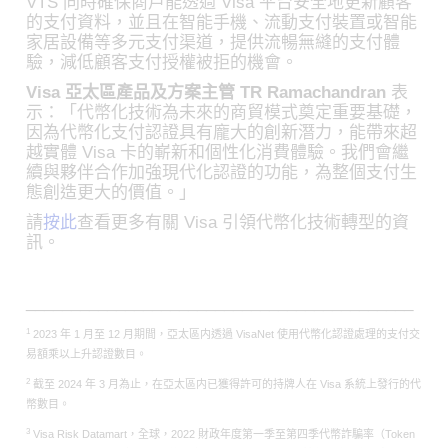
VTS 同時確保商戶能透過 Visa 平台安全地更新顧客
的支付資料，並且在智能手機、流動支付裝置或智能
家居設備等多元支付渠道，提供流暢無縫的支付體
驗，減低顧客支付授權被拒的機會。
Visa 亞太區產品及方案主管 TR Ramachandran
表
示：「代幣化技術為未來的商貿模式奠定重要基礎，
因為代幣化支付認證具有龐大的創新潛力，能帶來超
越實體 Visa 卡的嶄新和個性化消費體驗。我們會繼
續與夥伴合作加強現代化認證的功能，為整個支付生
態創造更大的價值。」
請
按此
查看更多有關 Visa 引領代幣化技術轉型的資
訊。
___________________________________________
1
2023 年 1 月至 12 月期間，亞太區内透過 VisaNet 使用代幣化認證處理的支付交
易額乘以上升認證數目。
2
截至 2024 年 3 月為止，在亞太區内已獲得許可的持牌人在 Visa 系統上發行的代
幣數目。
3
Visa Risk Datamart，全球，2022 財政年度第一季至第四季代幣詐騙率（Token