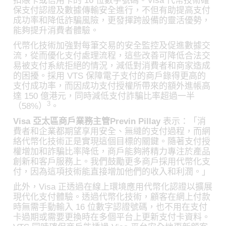
扣賬卡或信用卡的 16 位數字號碼。Visa 代幣技術確
保支付認證及數據傳輸安全進行，不但有助提高支付
成功率和降低詐騙風險，更發揮跨設備的靈活優勢，
能夠提升消費者體驗。
代幣化技術加強對每筆交易的安全監控及促進數據交
流，從而優化支付處理流程，這些改善可降低合法交
易被支付系統拒絕的情況，減低對消費者和商家造成
的困擾。採用 VTS 保障電子支付的商戶錄得更高的
支付成功率，而因成功支付授權所帶來的額外進帳高
達 150 億港元，同時減低支付詐騙比率超過一半
3
（58%）
。
Visa 亞太區商戶業務主管Previn Pillay
表示：「消
費者和企業都期望享用安全、無縫的支付過程，而網
絡代幣化技術正是實現這個目標的關鍵。隨著支付授
權增加和詐騙比率降低，商戶能夠將精力專注於產品
創新和客戶服務上。我們鼓勵更多商戶採用代幣化支
付，因為這項技術能直接增加他們的收入和利潤。」
此外，Visa 正透過在線上環境應用代幣化認證以擴展
現代化支付體驗。透過代幣化技術，顧客在網上付款
時無需手動輸入 16 位數字認證號碼，也不用在支付
卡過期或需要更換時在多個平台上更新支付卡資料。