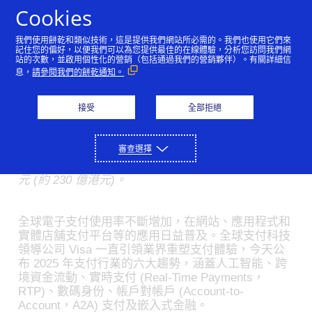
Skip to Content
Cookies
我們使用餅乾和類似技術，這是提供我們網站所必需的。我們也使用它們來
Visa 引領 2025 支付未
記住您的偏好，以便我們可以為您提供最佳的在線體驗，分析您訪問我們網
站的次數，並啟用個性化的營銷（包括通過我們的營銷夥伴）。有關詳細信
息，
請參閱我們的餅乾通知。
來：從人工智能到實時交
易
接受
全部拒絕
01/16/2025
審查選擇
• Visa 在支付領域應用人工智能已超過 30 年，於人
工智能和數據基礎設上的投資在過去十年達 30 億美
元 (約 230 億港元)。
全球電子支付使用率不斷增加，在網站、應用程式和
實體店舖支付平台等的應用日益普及。全球支付科技
領導公司 Visa 一直引領業界重塑支付體驗，今天公
布 2025 年支付行業的六大趨勢，涵蓋人工智能、跨
境資金流動、實時支付 (Real-Time Payments，
RTP)、數碼身份、帳戶對帳戶 (Account-to-
Account，A2A) 支付及嵌入式金融。