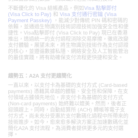
不斷優化的 Visa 結帳產品，例如
Visa 點擊即付
(Visa Click to Pay)
和
Visa 支付通行密鑰 (Visa
Payment Passkey)
，能減少對傳統 PIN 碼和密碼的
依賴，並通過生物識別技術認證技術加強安全性和便
捷性。Visa點擊即付 (Visa Click to Pay) 現已在香港
推出，透過統一的支付過程消除交易摩擦，徹底改變
支付體驗。展望未來，將生物識別技術作為支付認證
的核心，並遵循數據私隱、網絡安全及人工智能管治
的最佳實踐，將有助確保支付流程更快捷和安全。
趨勢五：A2A 支付更趨簡化
一直以來，以支付卡為基礎的支付方式 (Card-based
payments) 憑藉其卓越的體驗、安全性和保障，在支
付領域占據領先地位，非支付卡為基礎的支付方式
(Non-card payments) 始終難以媲美。然而，後者正
迎頭趕上。同時，自動結算所 (ACH) 轉帳等電子支
付方式，尚未充分受惠於支付數碼化過程中所帶來的
技術進步。如今，愈來愈多解決方案正加速數碼化並
簡化A2A 支付流程，為消費者提供更多元的支付選
擇。