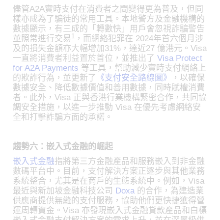
儘管A2A實時支付在消費者之間變得更為普及，但同
樣亦成為了騙徒的常用工具。本地警方及金融機構的
數據顯示，有三成的「轉數快」用戶會忽視詐騙警告
1
並照常進行交易
，而網絡犯罪在 2024年首六個月涉
及的損失金額亦大幅增加31%，達近27 億港元。Visa
一直將消費者利益置於首位，並推出了
Visa Protect
for A2A Payments
等工具，幫助減少實時支付網絡上
的欺詐行為，並更新了
《支付安全路線圖》
，以確保
數據安全、降低數據價值和善用數據，同時賦權消費
者。此外，Visa 正與香港行業機構緊密合作，共同協
調安全措施，以進一步推動 Visa 在優先考慮網絡安
全和打擊詐騙方面的承諾。
趨勢六：嵌入式金融的崛起
嵌入式金融
指將第三方金融產品和服務嵌入到非金融
數碼平台中。目前，支付解決方案正逐步與其他業務
系統整合，尤其是在商戶的生態系統中。例如，Visa
最近與新加坡金融科技公司
Doxa
的合作，為建造業
供應商提供無縫的支付服務，協助他們更快捷獲得營
運周轉資金。Visa 亦發現嵌入式金融貸款產品和白標