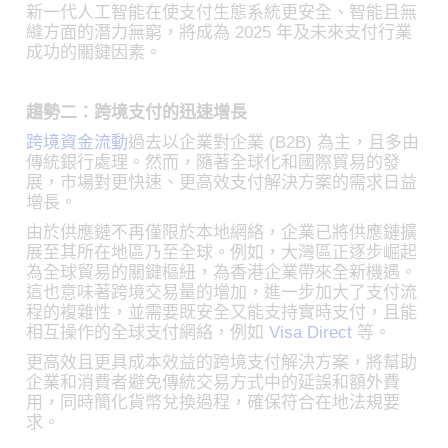
新一代人工智能在使支付生態系統更安全、智能且無
縫方面的潛力無窮，將成為 2025 年及未來支付行業
成功的關鍵因素。
趨勢二：跨境支付的迅速增長
跨境資金流動
過去以企業對企業 (B2B) 為主，且多由
傳統銀行處理。然而，隨著全球化和國際貿易的發
展，市場對更快速、更高效支付解決方案的需求日益
增長。
由於供應鏈不再僅限於本地網絡，企業已將供應鏈擴
展至其所在地區乃至全球。例如，大灣區正逐步崛起
為全球貿易的關鍵樞紐，為香港企業帶來全新機遇。
這也意味著跨境交易量的增加，進一步加大了支付流
程的複雜性，並需要既安全又能支持實時支付，且能
相互操作的全球支付網絡，例如
Visa Direct
等。
更高效且更具成本效益的跨境支付解決方案，將幫助
企業和消費者避免傳統交易方式中的延誤和額外費
用，同時簡化貨幣兌換過程，確保符合在地法規要
求。