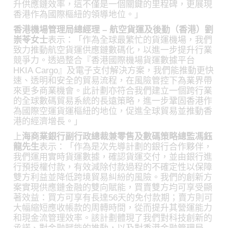
升供應鏈效率，這不僅是一個關鍵的里程碑，更展現
香港作為國際樞紐的領導地位。」
香港機場管理局總經理 – 航空貨運及後勤（香港）劉
崇苓女士
表示：「作為全球最繁忙的貨運機場，我們
致力推動航空貨運供應鏈數碼化，以進一步提升行業
競爭力。透過整合『香港國際機場貨運數據平台
HKIA Cargo』及電子支付解決方案，我們能推動更快
速、透明和安全的貿易流程，在風險管控下為業界帶
來更多商業機會。此計劃亦符合我們建立一個跨行業
的全球數碼貿易系統的長遠策略，進一步鞏固香港作
為國際空運貨運樞紐的地位，促進全球貿易並推動香
港的經濟增長。」
上
海商業銀行副行政總裁兼零售及數碼策略總監馮鈺
龍先生
表示：「作為是次先導計劃的銀行合作夥伴，
我們運用實時貨運數據，確認貨運交付，並由銀行進
行預授權付款，有效減除付款過程的不確定性以保障
雙方利益並降低跨境貿易糾紛的風險。我們的創新方
案實現供應鏈金融的雙向賦能，買賣雙方均可享受顯
著效益：買方可享有長達56天的免付款期；賣方則可
大幅縮短應收帳款的周轉時間，從而提升其營運能力
和現金流管理效率。該計劃體現了我們對科技創新的