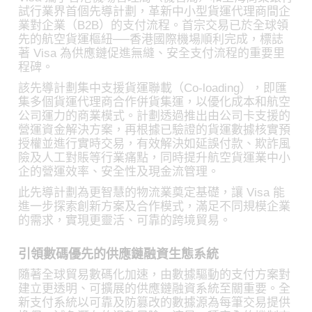
試行業界首個先導計劃，革新中小型貨運代理商間企
業對企業（B2B）的支付流程。首宗交易已於全球領
先的航空貨運樞紐──香港國際機場順利完成，標誌
著 Visa 為供應鏈促進無縫、安全支付流程的重要里
程碑。
該先導計劃集中支援貨運聯載（Co-loading），即匯
集多個貨運代理商合作併貨集運，以優化成本和航空
公司運力的商業模式。計劃透過推出由公司卡支援的
營運資金解決方案，再根據已驗證的貨運數據核實預
授權並進行實時交易，有效解決如延誤付款、欺詐風
險及人工對賬等行業痛點，同時提升航空貨運業中小
企的營運效率、安全性及現金流管理。
此先導計劃為更智慧的物流業奠定基礎，讓 Visa 能
進一步探索創新方案及合作模式，滿足不同規模企業
的需求，實現更靈活、可靠的跨境貿易。
引領數碼優先的供應鏈融資生態系統
隨著全球貿易數碼化加速，由數據驅動的支付方案對
建立更透明、可擴展的供應鏈融資系統至關重要。全
新支付系統以可靠及防篡改的數據源為每筆交易提供