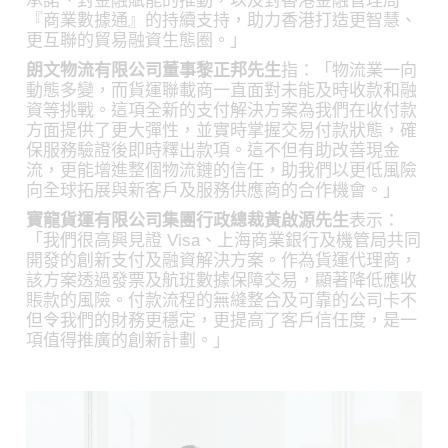
承諾、對金融賦能的推動，以及對香港金融管理局
『商業數據通』的持續支持，助力香港打造更智慧、
更互聯的貿易融資生態圈。」
朗文物流有限公司董事黎正邦先生
指：「物流業一向
動態多變，而貨運聯載商一直面對未能及時收款和融
資等挑戰。這項全新的支付解決方案為我們在收付款
方面提供了更大彈性，並實時掌握交易付款狀態，確
保服務驗證後即時釋出款項。這不但有助改善現金
流，更能增進整個物流鏈的信任，助我們以更低風險
向全球拓展與新客戶及服務供應商的合作機會。」
寶龍貨運有限公司集團行政總裁黃啟源先生
表示：
「我們很高興見證 Visa、上海商業銀行及機管局共同
開發的創新支付及融資解決方案。作為貨運代理商，
該方案透過發票及航班數據保障交易，顯著降低應收
賬款的風險。付款流程的無縫整合及可靠的公司卡不
但令我們的財務更穩定，更提高了客戶信任度，是一
項值得推廣的創新計劃。」