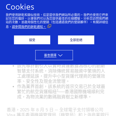
Skip to Content
Cookies
我們使用餅乾和類似技術，這是提供我們網站所必需的。我們也使用它們來
Visa 攜手香港機場管理局
記住您的偏好，以便我們可以為您提供最佳的在線體驗，分析您訪問我們網
站的次數，並啟用個性化的營銷（包括通過我們的營銷夥伴）。有關詳細信
息，
請參閱我們的餅乾通知。
和上海商業銀行試行智慧
營運資金方案ㅤ推動香港供
接受
全部拒絕
應鏈融資數碼化
審查選擇
08/05/2025
該先導計劃引入以實時貨運數據為核心的創新
智慧支付系統，消除傳統貿易融資中繁瑣的人
工處理延誤，提升中小型貨運代理商的營運效
率、安全性及現金流管理。
作為業界首創，該系統的首宗交易已於全球最
1
繁忙的航空貨運樞紐
──香港國際機場順利完
成，為物流業的數碼融資樹立新標準。
香港，2025 年 8 月 5 日 ─ 全球電子支付領導公司
Visa 攜手香港機場管理局（機管局）和上海商業銀行