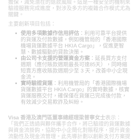
擔保，減免潛在的退款風險。這是一種安全的機制來
驗證服務完成進度，對涉及多方的複雜合作模式尤為
關鍵。
主要創新項目包括：
使用多項數據作信用評估
：利用可靠平台提供
的貨運及付款數據，例如機管局的「香港國際
機場貨運數據平台 HKIA Cargo」，促進更智
慧、數據驅動的貸款決策。
由公司卡支援的營運資金方案
：延長買方支付
週期（應付賬款週期最長可達85天），同時縮
短賣方應收賬款週期少至 3 天，改善中小企現
金流。
實時驗證貨運
：利用機管局的「香港國際機場
貨運數據平台 HKIA Cargo」的實時數據，核實
貨運服務交付，確保僅在貨運已完成後付款，
有效減少交易欺詐及糾紛。
Visa 香港及澳門區董事總經理梁普寧女士
表示：
「我們正透過與夥伴攜手合作，將已驗證的貨運數據
與資金流掛鈎，協助中小企簡化對賬程序，提升資金
流動性及現金流管理。此先導計劃以創新支付方案提