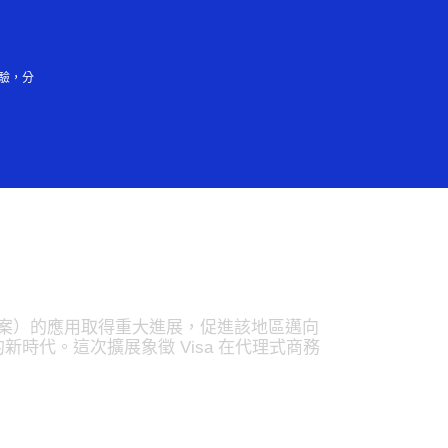
登入／註冊
會大眾
驗，分
預計 2026 年初
能商務解決方案）的應用取得重大進展，促進該地區邁向
與支付的新時代。這次擴展象徵 Visa 在代理式商務