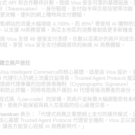
 API 和合作夥伴計劃，透過 Visa 安全可靠的基礎設施
okenisation）、身份驗證、支付指令與交易信號等功能
享受更流暢、便利的網上購物與支付體驗。
1
網站的流量大幅增逾 4,700%，而 85%
曾使用 AI 購
能，以支援 AI商務發展，為亞太地區的消費者創造更多新機會
過 Visa 全球 48 億張支付憑證，在數以百萬計的商戶完成
享受 Visa 安全支付網路提供的無縫 AI 商務體驗。
全機制建立商戶信任
sa Intelligent Commerce的核心基礎，這是由 Vi
代理引入的網上流量日益增長，Trusted Agent Protoco
屬的加密簽章機制（Cryptographic Signature），Trus
全和防止詐騙，同時有助商戶識別 AI 代理背後消費者的身
 採用開放且低程式碼（Low-code）的架構，而商戶並無需大幅調整
物，使商戶能保留與真人交易般的信心處理交易。
andran
表示：「代理式商務正重塑網上支付的運作模式，
ce 及其核心基礎 Trusted Agent Protocol 代理安全機制
讓各方能安心迎接 AI 商務新時代。」