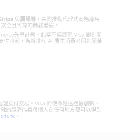
Stripe
與
騰訊等
，共同推動代理式商務應用
能、安全且可靠的商務體驗。
mmerce先導計劃。此舉不僅展現 Visa 對創新
動支付浪潮，為新世代 AI 原生消費者開創變革
處理支付交易。Visa 的使命是透過最創新、
共融的經濟能讓每個人在任何地方都可以得到
com.hk
。