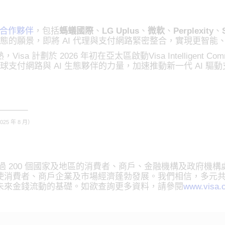
合作夥伴
，包括
螞蟻國際
、
LG Uplus
、
微軟
、
Perplexity
、
務生態的願景，即將 AI 代理與支付網路緊密整合，實現更智
計劃於 2026 年初在亞太區啟動Visa Intelligent Co
全球支付網路與 AI 生態夥伴的力量，加速推動新一代 AI 驅
_______
（2025 年 8 月）
過 200 個國家及地區的消費者、商戶、金融機構及政府機構
使消費者、商戶企業及市場經濟蓬勃發展。我們相信，多元
未來金錢流動的基礎。如欲查詢更多資料，請參閱
www.visa.