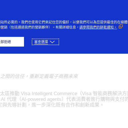
Skip to Content
個人
企業與政府
創新者
社
網站所必需的。我們也使用它們來記住您的偏好，以便我們可以為您提供最佳的在線體
的營銷（包括通過我們的營銷夥伴）。有關詳細信息，
請參閱我們的餅乾通知。
亞太邁向 AI 商務新時代
全部拒絕
審查選擇
商戶之間的信任，重新定義電子商務未來
推動 Visa Intelligent Commerce（Visa 智
由 AI 代理（AI-powered agents）代表消費者進行購物
定與先導計劃，進一步深化既有合作和創新成果。