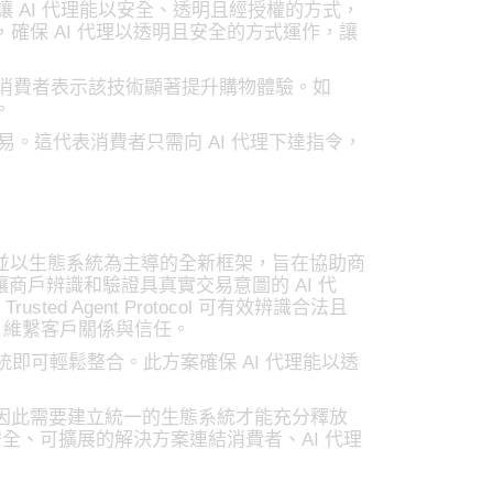
，讓 AI 代理能以安全、透明且經授權的方式，
，確保 AI 代理以透明且安全的方式運作，讓
物的消費者表示該技術顯著提升購物體驗。如
。
交易。這代表消費者只需向 AI 代理下達指令，
sa 設計，並以生態系統為主導的全新框架，旨在協助商
l 能讓商戶辨識和驗證具真實交易意圖的 AI 代
ted Agent Protocol 可有效辨識合法且
份，維繫客戶關係與信任。
原有系統即可輕鬆整合。此方案確保 AI 代理能以透
因此需要建立統一的生態系統才能充分釋放
，Visa 正以安全、可擴展的解決方案連結消費者、AI 代理