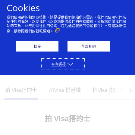
Skip to Content
Cookies
我們使用餅乾和類似技術，這是提供我們網站所必需的。我們也使用它們來
記住您的偏好，以便我們可以為您提供最佳的在線體驗，分析您訪問我們網
站的次數，並啟用個性化的營銷（包括通過我們的營銷夥伴）。有關詳細信
Visa 的感應式支付
息，
請參閱我們的餅乾通知。
感應式支付讓你可簡單地輕拍拍卡付款。
接受
全部拒絕
在支付終端機尋找 Contactless Payment
感應式支付標誌，輕拍你的感應式卡或支
審查選擇
付裝置進行付款。
拍 Visa搭的士
拍Visa 搭港鐵
拍Visa 搭叮叮
拍 Visa搭的士