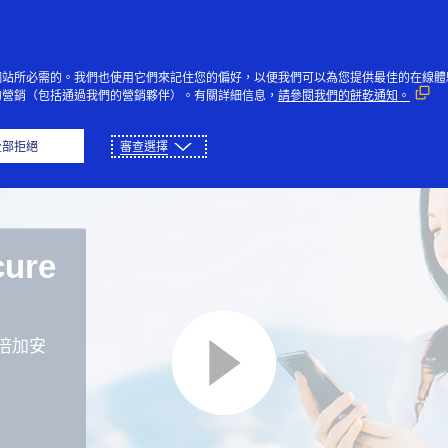
Skip to Content
個人
企業與政府
創新者
社
網站所必需的。我們也使用它們來記住您的偏好，以便我們可以為您提供最佳的在線體
的營銷（包括通過我們的營銷夥伴）。有關詳細信息，
請參閱我們的餅乾通知。
全部拒絕
審查選擇
ure
倍加安