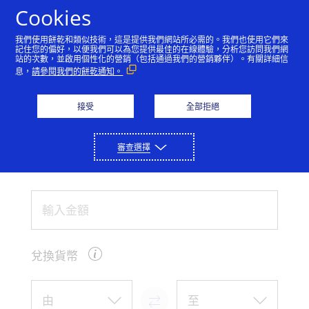
Skip to Content
Cookies
我們使用餅乾和類似技術，這是提供我們網站所必需的。我們也使用它們來
記住您的偏好，以便我們可以為您提供最佳的在線體驗，分析您訪問我們網
站的次數，並啟用個性化的營銷（包括通過我們的營銷夥伴）。有關詳細信
匯率計算器
息，
請參閱我們的餅乾通知。
使用下方的兌換器來了解你在國際旅行時
接受
全部拒絕
使用 Visa 卡支付時或會收到的費率。
審查選擇