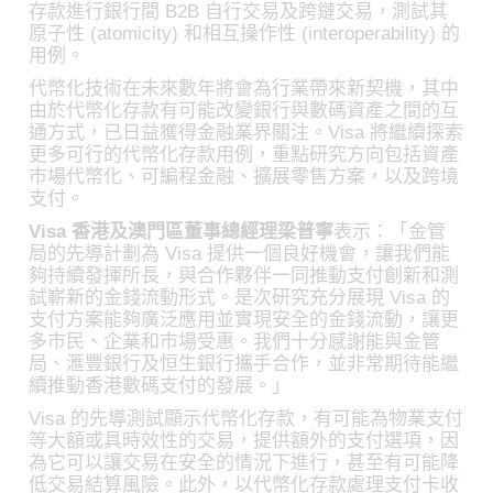
存款進行銀行間 B2B 自行交易及跨鏈交易，測試其
原子性 (atomicity) 和相互操作性 (interoperability) 的
用例。
代幣化技術在未來數年將會為行業帶來新契機，其中
由於代幣化存款有可能改變銀行與數碼資產之間的互
通方式，已日益獲得金融業界關注。Visa 將繼續探索
更多可行的代幣化存款用例，重點研究方向包括資產
市場代幣化、可編程金融、擴展零售方案，以及跨境
支付。
Visa 香港及澳門區董事總經理梁普寧
表示：「金管
局的先導計劃為 Visa 提供一個良好機會，讓我們能
夠持續發揮所長，與合作夥伴一同推動支付創新和測
試嶄新的金錢流動形式。是次研究充分展現 Visa 的
支付方案能夠廣泛應用並實現安全的金錢流動，讓更
多市民、企業和市場受惠。我們十分感謝能與金管
局、滙豐銀行及恒生銀行攜手合作，並非常期待能繼
續推動香港數碼支付的發展。」
Visa 的先導測試顯示代幣化存款，有可能為物業支付
等大額或具時效性的交易，提供額外的支付選項，因
為它可以讓交易在安全的情況下進行，甚至有可能降
低交易結算風險。此外，以代幣化存款處理支付卡收