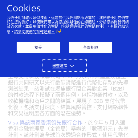
Skip to Content
Cookies
我們使用餅乾和類似技術，這是提供我們網站所必需的。我們也使用它們來
Visa 與兩家本地領先銀行
記住您的偏好，以便我們可以為您提供最佳的在線體驗，分析您訪問我們網
站的次數，並啟用個性化的營銷（包括通過我們的營銷夥伴）。有關詳細信
息，
請參閱我們的餅乾通知。
完成數碼港元先導計劃，
展示代幣化存款潛力
接受
全部拒絕
11/01/2023
審查選擇
全球支付科技領導公司 Visa 今天公布與滙豐及恒生
銀行共同研究以央行數碼貨幣進行代幣化存款的先導
測試結果。該測試在聚焦銀行間企業對企業（B2B）
的付款流程下模擬了兩個用例，包括物業付款，以及
收款機構和商戶之間的結算，展現了 B2B 支付代幣
化後，包括支付速度、結算風險管控、支付網絡韌性
和交易透明度各方面的潛在優勢。
Visa 與該兩家香港領先銀行合作
，於今年 5 月入選
香港金融管理局（金管局）舉辦的「數碼港元」先導
計劃。該計劃為全球首次透過合作形式，使用代幣化