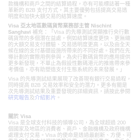
款機構和商戶之間的結算過程，亦有可能標誌著一種
革新的 B2B 支付方式，其主要優勢包括提高交易透
明度和加快大額交易的結算速度。
Visa 亞太地區數碼貨幣業務部主管 Nischint
Sanghavi
補充：「Visa 的先導測試突顯推行央行數
碼貨幣的多個潛在益處，例如結算速度更快、更無縫
的大額交易支付體驗、交易透明度更高，以及由全天
候在線的支付基礎設施所帶來的不同好處。我們在先
導計劃的實際用例參與，為央行數碼貨幣的應用提供
更多新發現，不單止為假設性數碼港元的推進帶來參
考價值，亦有助塑造支付生態系統的未來發展。」
Visa 的先導測試結果展現了改善現有銀行交易過程，
同時提高 B2B 交易效率和安全的潛力。更多有關是
次先導測試結果及重要發現的詳細資訊，請按此參閱
研究報告
及
介紹影片
。
關於 Visa
Visa 是全球支付科技的領導公司，為全球超過 200
個國家及地區的消費者、商戶、金融機構及政府機構
處理支付交易。Visa 的使命是透過最創新、方便、可