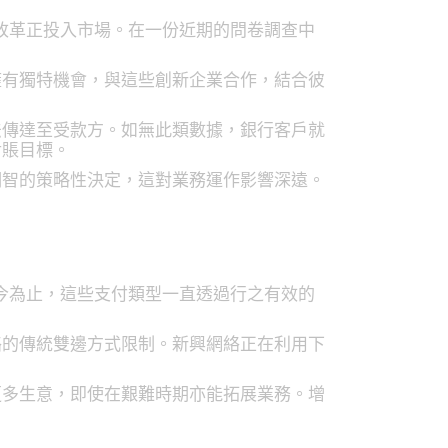
技改革正投入市場。在一份近期的問卷調查中
擁有獨特機會，與這些創新企業合作，結合彼
法傳達至受款方。如無此類數據，銀行客戶就
對賬目標。
明智的策略性決定，這對業務運作影響深遠。
至今為止，這些支付類型一直透過行之有效的
絡的傳統雙邊方式限制。新興網絡正在利用下
更多生意，即使在艱難時期亦能拓展業務。增