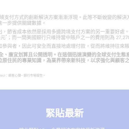
 跨境支付方式的創新解決方案漸漸浮現。此等不斷蛻變的解
進一步提供關鍵數據。
出，節省成本依然是採用多邊跨境支付方案的另一重要好處
*
美元
；而一間美國銀行只維持當中賬戶之一的費用則為 27,270
知參與者，因此可安全而直接地處理付款，從而將維持往來
安全、廉宜划算且公開透明。在這個迅速演變的全球支付生態
位原住民的專業知識，為業界帶來新科技，以求強化與顧客
B Connect：顧客心聲– 銀行市場報告。
緊貼最新