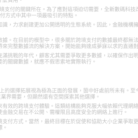
什麼費用。
 跨境支付的關鍵所在。為了應對這項迫切需要，全新數碼科
支付方式中其中一項最吸引的特點。
知識，力求創建更加公開透明的生態系統。因此，金融機構
數據。在目前的模型中，很多關於跨境支付的數據最終都無
帶來完整數據流的解決方案，開始能夠達成夢寐以求的直通
充滿挑戰的年代，顧客尤其需要爭取更多數據，以確保作出
要的關鍵數據，就應不假思索地實際執行。
市場上的選擇拓展視為極為正面的發展，箇中好處前所未有。
為滿足業界需要，但顯然還有空間探索其他選擇。
來有效的跨境支付體驗。這類結構能夠克服大幅依賴代理網
使金融交易在不公開、需權限且高度安全的網絡上進行。
境支付方式。當然，最終目標在於促使和協助大小企業爭取
標。