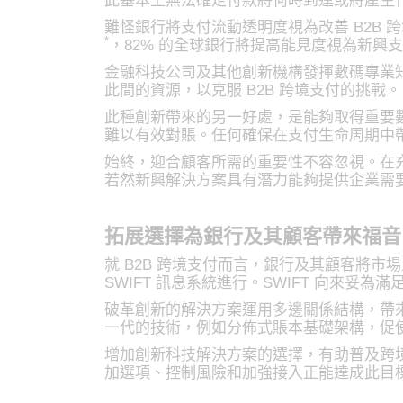
此基本上無法確定付款將何時到達或將產生
難怪銀行將支付流動透明度視為改善 B2B
*
，82% 的全球銀行將提高能見度視為新興
金融科技公司及其他創新機構發揮數碼專業
此間的資源，以克服 B2B 跨境支付的挑戰。
此種創新帶來的另一好處，是能夠取得重要
難以有效對賬。任何確保在支付生命周期中
始終，迎合顧客所需的重要性不容忽視。在
若然新興解決方案具有潛力能夠提供企業需
拓展選擇為銀行及其顧客帶來福音
就 B2B 跨境支付而言，銀行及其顧客將
SWIFT 訊息系統進行。SWIFT 向來妥
破革創新的解決方案運用多邊關係結構，帶
一代的技術，例如分佈式賬本基礎架構，促
增加創新科技解決方案的選擇，有助普及跨
加選項、控制風險和加強接入正能達成此目