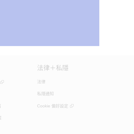
法律＋私隱
法律
私隱通知
竊
Cookie 偏好設定
策