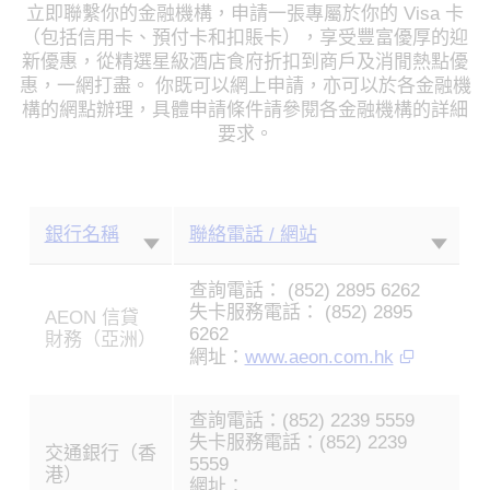
立即聯繫你的金融機構，申請一張專屬於你的 Visa 卡
（包括信用卡、預付卡和扣賬卡），享受豐富優厚的迎
新優惠，從精選星級酒店食府折扣到商戶及消閒熱點優
惠，一網打盡。 你既可以網上申請，亦可以於各金融機
構的網點辦理，具體申請條件請參閱各金融機構的詳細
要求。
銀行名稱
聯絡電話 / 網站
香
查詢電話： (852) 2895 6262
港
失卡服務電話： (852) 2895
Visa
AEON 信貸
6262
卡
財務（亞洲）
網址：
www.aeon.com.hk
發
卡
機
查詢電話：(852) 2239 5559
構
失卡服務電話：(852) 2239
交通銀行（香
5559
港）
網址：