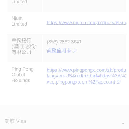
Limited
Nium
https://www.nium.com/products/issue
Limited
華僑銀行
(853) 2832 3641
(澳門) 股份
商務信用卡
有限公司
Ping Pong
https://www.pingpongx.com/zh/produc
Global
lang=en-US&redirecturl=https%3A%
Holdings
vcc.pingpongx.com%2Faccount
關於 Visa