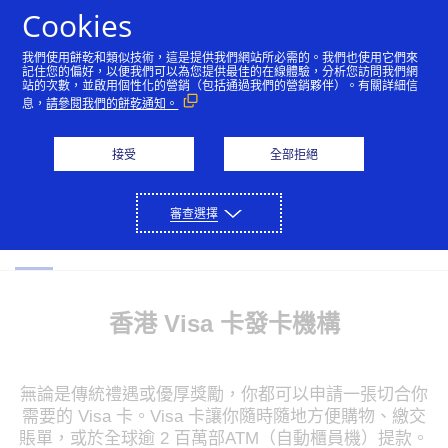
Skip to Content
Cookies
我們使用餅乾和類似技術，這是提供我們網站所必需的。我們也使用它們來
記住您的偏好，以便我們可以為您提供最佳的在線體驗，分析您訪問我們網
站的次數，並啟用個性化的營銷（包括通過我們的營銷夥伴）。有關詳細信
信用卡
Visa 旅遊現金卡
申請 Visa 卡
息，
請參閱我們的餅乾通知。
申請 Visa 卡
接受
全部拒絕
審查選擇
香港
澳門
公司卡
香港 Visa 卡發卡機構
無論是傳統禮遇或優厚獎勵，你都可以申請一張切合你
需要的 Visa 卡。Visa 卡讓你隨時隨地方便購物、繳交
賬單，或於全球逾 2 百萬部ATM（自動櫃員機）提款。