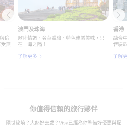
澳門及珠海
香港
與倫
歐陸情調、奢華體驗、特色佳餚美味，只
融合
享受無
在一海之隔！
體驗
了解更多
了解
你值得信賴的旅行夥伴
隱世秘境？大熱好去處？Visa已經為你準備好優惠與配