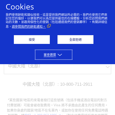
Skip to Content
Cookies
我們使用餅乾和類似技術，這是提供我們網站所必需的。我們也使用它們來
記住您的偏好，以便我們可以為您提供最佳的在線體驗，分析您訪問我們網
站的次數，並啟用個性化的營銷（包括通過我們的營銷夥伴）。有關詳細信
獲取支援
息，
請參閱我們的餅乾通知。
需要協助？致電我們吧
接受
全部拒絕
For lost or stolen credit cards, please call us:
審查選擇
中國大陸（北部）: 10-800-711-2911
*某些國家/地區的來電者撥打這些號碼（包括手機或酒店電話的對方
付費號碼）可能會被收取費用。Visa 將不承擔由此產生的任何費用。
如果你身處的國家/地區不在名單內，或如你在使用任何免費電話時遇