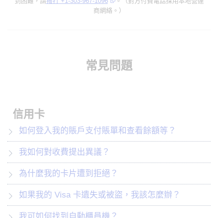
到困難，請
撥打 +1-303-967-1096
。（對方付費電話採用本地營運
商網絡。）
常見問題
信用卡
如何登入我的賬戶支付賬單和查看餘額等？
我如何對收費提出異議？
為什麼我的卡片遭到拒絕？
如果我的 Visa 卡遺失或被盜，我該怎麼辦？
我可如何找到自動櫃員機？