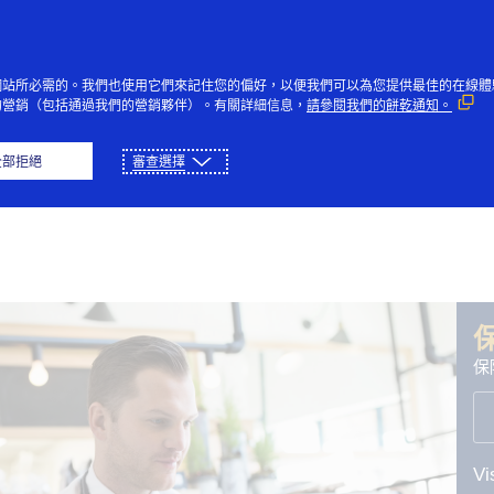
Skip to Content
個人
企業與政府
創新者
社
網站所必需的。我們也使用它們來記住您的偏好，以便我們可以為您提供最佳的在線體
的營銷（包括通過我們的營銷夥伴）。有關詳細信息，
請參閱我們的餅乾通知。
安全合規
數據安全
預防詐騙
全部拒絕
審查選擇
保
V