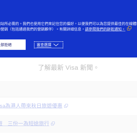
Skip to Content
個人
企業與政府
創新者
社
網站所必需的。我們也使用它們來記住您的偏好，以便我們可以為您提供最佳的在線體
的營銷（包括通過我們的營銷夥伴）。有關詳細信息，
請參閱我們的餅乾通知。
全部拒絕
審查選擇
新聞稿
了解最新 Visa 新聞。
Visa為港人帶來秋日旅遊優惠
遊 三份一為短途旅行