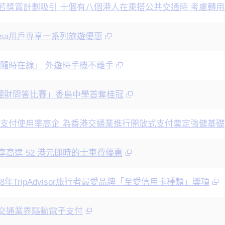
查：若獎賞計劃吸引 十個有八個港人在乘搭公共交通時 考慮轉
Visa用戶專享一系列旅遊優惠
港人「隨時在線」 外遊時手機不離手
理財問答比賽」香島中學首奪桂冠
感應式支付使用率高企 為香港交通業進行開放式支付奠定強健基礎
戶可享高達 52 港元即時的士車費優惠
018年TripAdvisor旅行者最愛品牌「至愛信用卡種類」獎項
香港交通業界驅動電子支付