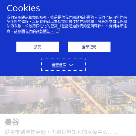
Skip to Content
Cookies
我們使用餅乾和類似技術，這是提供我們網站所必需的。我們也使用它們來
記住您的偏好，以便我們可以為您提供最佳的在線體驗，分析您訪問我們網
站的次數，並啟用個性化的營銷（包括通過我們的營銷夥伴）。有關詳細信
曼谷
澳門
香港
倫敦
紐約市
巴黎
息，
請參閱我們的餅乾通知。
接受
全部拒絕
審查選擇
曼谷
從夜市到地標寺廟，再到世界知名的水療中心……