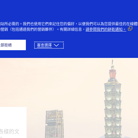
Skip to Content
個人
企業與政府
創新者
社
網站所必需的。我們也使用它們來記住您的偏好，以便我們可以為您提供最佳的在線體
的營銷（包括通過我們的營銷夥伴）。有關詳細信息，
請參閱我們的餅乾通知。
倫敦
紐約市
巴黎
首爾
新加
全部拒絕
審查選擇
各樣的文
。