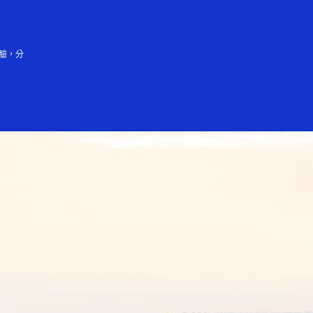
登入／註冊
會大眾
驗，分
坡
悉尼
台北
東京